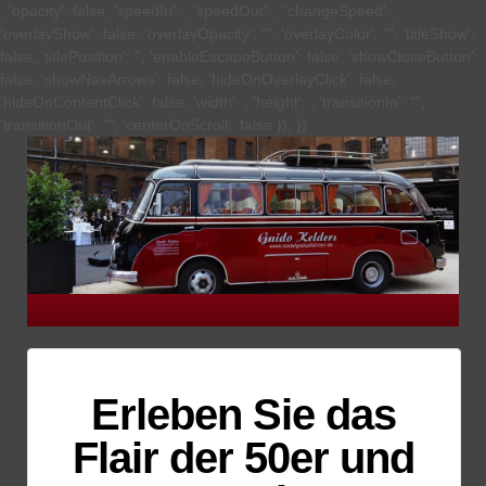
, 'opacity': false, 'speedIn': , 'speedOut': , 'changeSpeed': ,
'overlayShow': false, 'overlayOpacity': "", 'overlayColor': "", 'titleShow':
false, 'titlePosition': '', 'enableEscapeButton': false, 'showCloseButton':
false, 'showNavArrows': false, 'hideOnOverlayClick': false,
'hideOnContentClick': false, 'width': , 'height': , 'transitionIn': "",
'transitionOut': "", 'centerOnScroll': false }); })
Erleben Sie das
Flair der 50er und